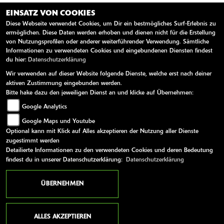
EINSATZ VON COOKIES
Diese Webseite verwendet Cookies, um Dir ein bestmögliches Surf-Erlebnis zu
ermöglichen. Diese Daten werden erhoben und dienen nicht für die Erstellung
von Nutzungsprofilen oder anderer weiterführender Verwendung. Sämtliche
Informationen zu verwendeten Cookies und eingebundenen Diensten findest
du hier:
Datenschutzerklärung
Wir verwenden auf dieser Website folgende Dienste, welche erst nach deiner
aktiven Zustimmung eingebunden werden.
Bitte hake dazu den jeweiligen Dienst an und klicke auf Übernehmen:
Google Analytics
Google Maps und Youtube
Optional kann mit Klick auf Alles akzeptieren der Nutzung aller Dienste
zugestimmt werden
Detailierte Informationen zu den verwendeten Cookies und deren Bedeutung
findest du in unserer Datenschutzerklärung:
Datenschutzerklärung
MOTUL LIME GREEN
ÜBERNEHMEN
Motorradöl für echte Fans
ALLES AKZEPTIEREN
MEHR