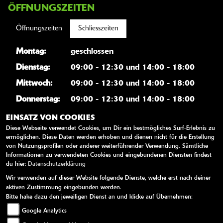
ÖFFNUNGSZEITEN
Öffnungszeiten
Schliesszeiten
Montag:
geschlossen
Dienstag:
09:00 - 12:30 und 14:00 - 18:00
Mittwoch:
09:00 - 12:30 und 14:00 - 18:00
Donnerstag:
09:00 - 12:30 und 14:00 - 18:00
Freitag:
09:00 - 12:30 und 14:00 - 18:00
EINSATZ VON COOKIES
Diese Webseite verwendet Cookies, um Dir ein bestmögliches Surf-Erlebnis zu
Samstag:
09:00 - 12:30
ermöglichen. Diese Daten werden erhoben und dienen nicht für die Erstellung
von Nutzungsprofilen oder anderer weiterführender Verwendung. Sämtliche
Sonntag:
geschlossen
Informationen zu verwendeten Cookies und eingebundenen Diensten findest
du hier:
Datenschutzerklärung
Wir verwenden auf dieser Website folgende Dienste, welche erst nach deiner
WEITERE LINKS
aktiven Zustimmung eingebunden werden.
Bitte hake dazu den jeweiligen Dienst an und klicke auf Übernehmen:
Kawasaki News
Google Analytics
Kawasaki Handbücher